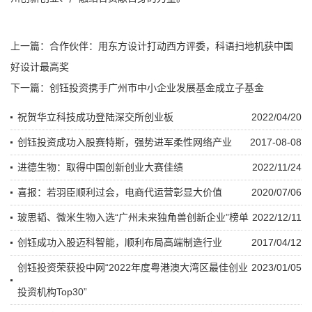
上一篇：
合作伙伴：用东方设计打动西方评委，科语扫地机获中国
好设计最高奖
下一篇：
创钰投资携手广州市中小企业发展基金成立子基金
祝贺华立科技成功登陆深交所创业板
2022/04/20
创钰投资成功入股赛特斯，强势进军柔性网络产业
2017-08-08
进德生物：取得中国创新创业大赛佳绩
2022/11/24
喜报：若羽臣顺利过会，电商代运营彰显大价值
2020/07/06
玻思韬、微米生物入选“广州未来独角兽创新企业”榜单
2022/12/11
创钰成功入股迈科智能，顺利布局高端制造行业
2017/04/12
创钰投资荣获投中网“2022年度粤港澳大湾区最佳创业
2023/01/05
投资机构Top30”