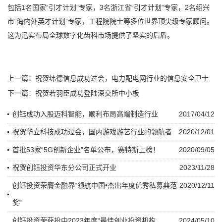
包括1名国家“引才计划”专家，3名浙江省“引才计划”专家，2名绍兴
市“海内外英才计划”专家，工程院院士等多位世界顶尖级专家顾问。
这为迅实布局全球数字化齿科市场提供了坚实的后盾。
上一篇：
祝贺纬德信息成功过会，电力配电网行业的信息安全卫士
下一篇：
祝贺若羽臣成功登陆深交所中小板
创钰成功入股迈科智能，顺利布局高端制造行业
2017/04/12
祝贺华立科技成功过会，国内游戏游艺行业的领航者
2020/12/01
首批53家“5G创新企业”名单公布，赛特斯上榜！
2020/09/05
祝贺创钰投资华东分公司正式开业
2023/11/28
创钰投资荣膺金融界“领航中国•杰出年度优秀私募典范
2020/12/11
奖”
创钰投资荣获投中2023年度“最佳创业投资机构
2024/05/10