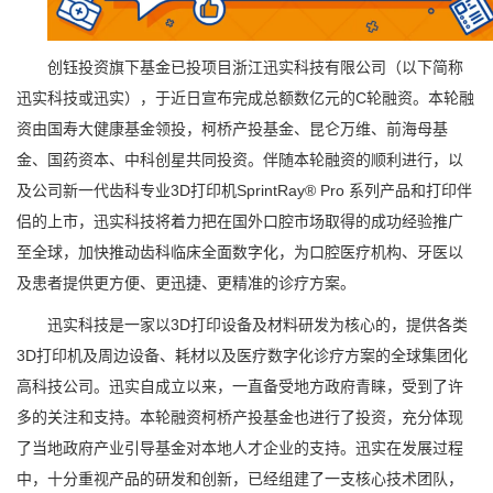
创钰投资旗下基金已投项目浙江迅实科技有限公司（以下简称
迅实科技或迅实），于近日宣布完成总额数亿元的C轮融资。本轮融
资由国寿大健康基金领投，柯桥产投基金、昆仑万维、前海母基
金、国药资本、中科创星共同投资。伴随本轮融资的顺利进行，以
及公司新一代齿科专业3D打印机SprintRay® Pro 系列产品和打印伴
侣的上市，迅实科技将着力把在国外口腔市场取得的成功经验推广
至全球，加快推动齿科临床全面数字化，为口腔医疗机构、牙医以
及患者提供更方便、更迅捷、更精准的诊疗方案。
迅实科技是一家以3D打印设备及材料研发为核心的，提供各类
3D打印机及周边设备、耗材以及医疗数字化诊疗方案的全球集团化
高科技公司。迅实自成立以来，一直备受地方政府青睐，受到了许
多的关注和支持。本轮融资柯桥产投基金也进行了投资，充分体现
了当地政府产业引导基金对本地人才企业的支持。迅实在发展过程
中，十分重视产品的研发和创新，已经组建了一支核心技术团队，